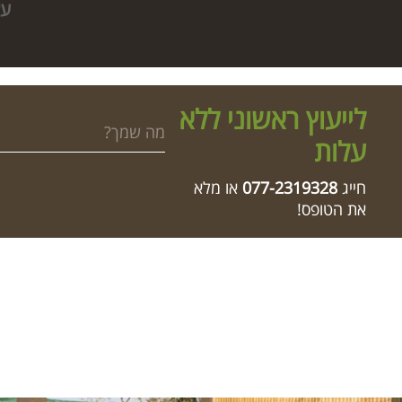
עץ
לייעוץ ראשוני ללא
עלות
חייג
077-2319328
או מלא
את הטופס!