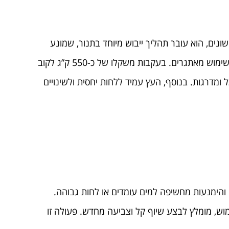
ונים, הוא עובר תהליך ייבוש מיוחד בתנור, שמונע
סיכוי לסדקים ולשינויים בממדיו לאורך זמן. טיפול זה חשוב במיוחד לשמירה על יציבות העץ בתנאי סביבה משתנים ותנאי שימוש מאתגרים. בעקבות משקלו של כ-550 ק”ג לקוב
 ומדרגות. בנוסף, העץ עמיד ללחות יחסית ולשינויים
 והימנעות מחשיפה למים עומדים או לחות גבוהה.
ש, מומלץ לבצע שיוף קל וצביעה מחדש. פעולה זו