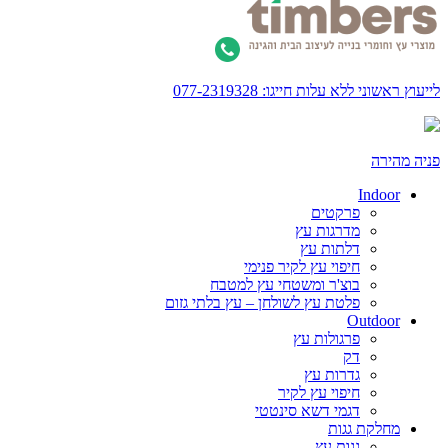
לייעוץ ראשוני ללא עלות חייגו: 077-2319328
פניה מהירה
Indoor
פרקטים
מדרגות עץ
דלתות עץ
חיפוי עץ לקיר פנימי
בוצ'ר ומשטחי עץ למטבח
פלטת עץ לשולחן – עץ בלתי גזום
Outdoor
פרגולות עץ
דק
גדרות עץ
חיפוי עץ לקיר
דגמי דשא סינטטי
מחלקת גגות
גגות עץ