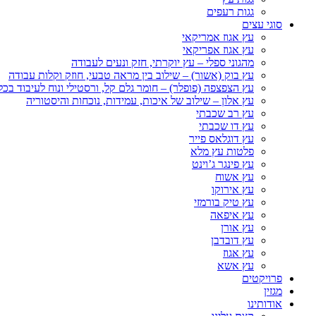
גגות רעפים
סוגי עצים
עץ אגוז אמריקאי
עץ אגוז אפריקאי
מהגוני ספלי – עץ יוקרתי, חזק ונעים לעבודה
עץ בוק (אשור) – שילוב בין מראה טבעי, חוזק וקלות עבודה
עץ הצפצפה (פופלר) – חומר גלם קל, ורסטילי ונוח לעיבוד בכל
עץ אלון – שילוב של איכות, עמידות, נוכחות והיסטוריה
עץ רב שכבתי
עץ דו שכבתי
עץ דוגלאס פייר
פלטות עץ מלא
עץ פינגר ג’וינט
עץ אשוח
עץ אירוקו
עץ טיק בורמזי
עץ איפאה
עץ אורן
עץ דובדבן
עץ אגוז
עץ אשא
פרויקטים
מגזין
אודותינו