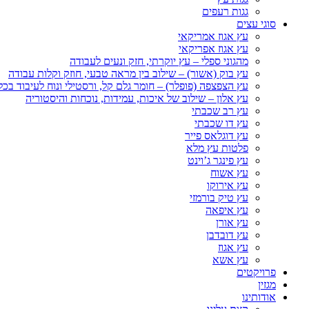
גגות רעפים
סוגי עצים
עץ אגוז אמריקאי
עץ אגוז אפריקאי
מהגוני ספלי – עץ יוקרתי, חזק ונעים לעבודה
עץ בוק (אשור) – שילוב בין מראה טבעי, חוזק וקלות עבודה
עץ הצפצפה (פופלר) – חומר גלם קל, ורסטילי ונוח לעיבוד בכל
עץ אלון – שילוב של איכות, עמידות, נוכחות והיסטוריה
עץ רב שכבתי
עץ דו שכבתי
עץ דוגלאס פייר
פלטות עץ מלא
עץ פינגר ג’וינט
עץ אשוח
עץ אירוקו
עץ טיק בורמזי
עץ איפאה
עץ אורן
עץ דובדבן
עץ אגוז
עץ אשא
פרויקטים
מגזין
אודותינו