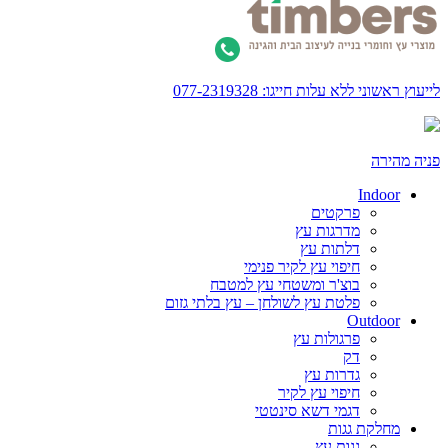
לייעוץ ראשוני ללא עלות חייגו: 077-2319328
פניה מהירה
Indoor
פרקטים
מדרגות עץ
דלתות עץ
חיפוי עץ לקיר פנימי
בוצ'ר ומשטחי עץ למטבח
פלטת עץ לשולחן – עץ בלתי גזום
Outdoor
פרגולות עץ
דק
גדרות עץ
חיפוי עץ לקיר
דגמי דשא סינטטי
מחלקת גגות
גגות עץ